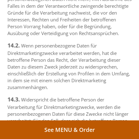
Falles in dem der Verantwortliche zwingende berechtigte
Gründe für die Verarbeitung nachweist, die vor den
Interessen, Rechten und Freiheiten der betroffenen
Person Vorrang haben, oder für die Begründung,
Ausübung oder Verteidigung von Rechtsansprüchen.
14.2.
Wenn personenbezogene Daten für
Direktmarketingzwecke verarbeitet werden, hat die
betroffene Person das Recht, der Verarbeitung dieser
Daten zu diesem Zweck jederzeit zu widersprechen,
einschließlich der Erstellung von Profilen in dem Umfang,
in dem sie mit einem solchen Direktmarketing
zusammenhängen.
14.3.
Widerspricht die betroffene Person der
Verarbeitung für Direktmarketingzwecke, werden die
personenbezogenen Daten für diese Zwecke nicht länger
verarbeitet. Für den Fall, dass sich die betroffene Person
die Verarbeitung personenbezogener Daten zum Zwecke
See MENU & Order
des Direktmarketings separat und ohne Verbindung zu