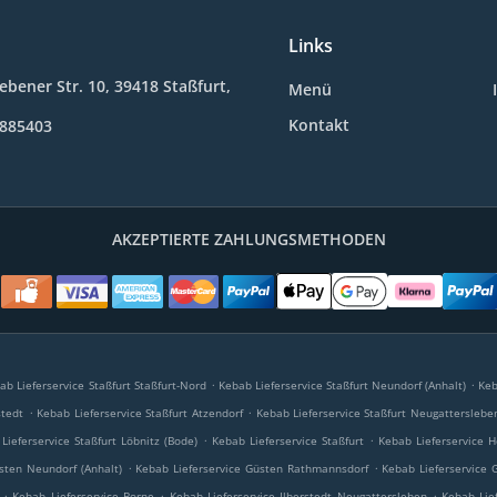
Links
bener Str. 10, 39418 Staßfurt,
Menü
Kontakt
9885403
AKZEPTIERTE ZAHLUNGSMETHODEN
.
.
ab Lieferservice Staßfurt Staßfurt-Nord
Kebab Lieferservice Staßfurt Neundorf (Anhalt)
Keb
.
.
stedt
Kebab Lieferservice Staßfurt Atzendorf
Kebab Lieferservice Staßfurt Neugatterslebe
.
.
Lieferservice Staßfurt Löbnitz (Bode)
Kebab Lieferservice Staßfurt
Kebab Lieferservice H
.
.
sten Neundorf (Anhalt)
Kebab Lieferservice Güsten Rathmannsdorf
Kebab Lieferservice 
.
.
.
Kebab Lieferservice Borne
Kebab Lieferservice Ilberstedt Neugattersleben
Kebab Lief