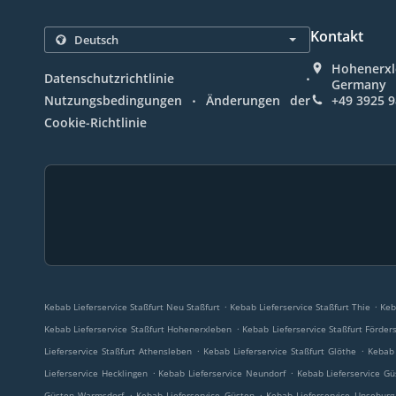
Kontakt
Hohenerxle
.
Datenschutzrichtlinie
Germany
.
Nutzungsbedingungen
Änderungen der
+49 3925 
Cookie-Richtlinie
.
.
Kebab Lieferservice Staßfurt Neu Staßfurt
Kebab Lieferservice Staßfurt Thie
Keb
.
Kebab Lieferservice Staßfurt Hohenerxleben
Kebab Lieferservice Staßfurt Förder
.
.
Lieferservice Staßfurt Athensleben
Kebab Lieferservice Staßfurt Glöthe
Kebab 
.
.
Lieferservice Hecklingen
Kebab Lieferservice Neundorf
Kebab Lieferservice Gü
.
.
Güsten Warmsdorf
Kebab Lieferservice Güsten
Kebab Lieferservice Unseburg