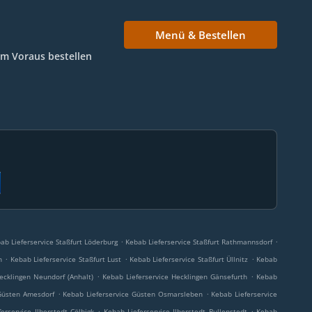
Menü & Bestellen
Im Voraus bestellen
.
.
ab Lieferservice Staßfurt Löderburg
Kebab Lieferservice Staßfurt Rathmannsdorf
.
.
.
n
Kebab Lieferservice Staßfurt Lust
Kebab Lieferservice Staßfurt Üllnitz
Kebab
.
.
ecklingen Neundorf (Anhalt)
Kebab Lieferservice Hecklingen Gänsefurth
Kebab
.
.
Güsten Amesdorf
Kebab Lieferservice Güsten Osmarsleben
Kebab Lieferservice
.
.
erservice Ilberstedt Cölbigk
Kebab Lieferservice Ilberstedt Bullenstedt
Kebab