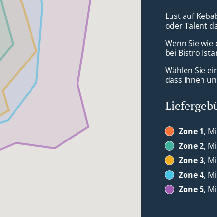
Lust auf Kebab
oder Talent d
Wenn Sie wie 
bei Bistro Ist
Wählen Sie ei
dass Ihnen uns
Liefergeb
Zone 1
, M
Zone 2
, M
Zone 3
, M
Zone 4
, M
Zone 5
, M