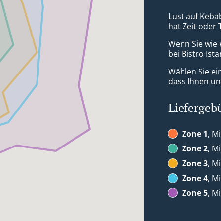
Lust auf Kebab
hat Zeit oder 
Wenn Sie wie 
bei Bistro Ist
Wählen Sie ei
dass Ihnen uns
Liefergeb
Zone 1
, M
Zone 2
, M
Zone 3
, M
Zone 4
, M
Zone 5
, M