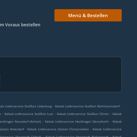
Menü & Bestellen
Im Voraus bestellen
.
.
ab Lieferservice Staßfurt Löderburg
Kebab Lieferservice Staßfurt Rathmannsdorf
.
.
.
n
Kebab Lieferservice Staßfurt Lust
Kebab Lieferservice Staßfurt Üllnitz
Kebab
.
.
ecklingen Neundorf (Anhalt)
Kebab Lieferservice Hecklingen Gänsefurth
Kebab
.
.
Güsten Amesdorf
Kebab Lieferservice Güsten Osmarsleben
Kebab Lieferservice
.
.
erservice Ilberstedt Cölbigk
Kebab Lieferservice Ilberstedt Bullenstedt
Kebab