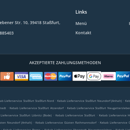
Links
bener Str. 10, 39418 Staßfurt,
Menü
Kontakt
9885403
AKZEPTIERTE ZAHLUNGSMETHODEN
.
.
ab Lieferservice Staßfurt Staßfurt-Nord
Kebab Lieferservice Staßfurt Neundorf (Anhalt)
Keb
.
.
stedt
Kebab Lieferservice Staßfurt Atzendorf
Kebab Lieferservice Staßfurt Neugatterslebe
.
.
Lieferservice Staßfurt Löbnitz (Bode)
Kebab Lieferservice Staßfurt
Kebab Lieferservice H
.
.
sten Neundorf (Anhalt)
Kebab Lieferservice Güsten Rathmannsdorf
Kebab Lieferservice 
.
.
.
Kebab Lieferservice Borne
Kebab Lieferservice Ilberstedt Neugattersleben
Kebab Lief