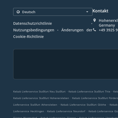
Kontakt
Hohenerxle
.
Datenschutzrichtlinie
Germany
.
Nutzungsbedingungen
Änderungen der
+49 3925 
Cookie-Richtlinie
.
.
Kebab Lieferservice Staßfurt Neu Staßfurt
Kebab Lieferservice Staßfurt Thie
Keb
.
Kebab Lieferservice Staßfurt Hohenerxleben
Kebab Lieferservice Staßfurt Förder
.
.
Lieferservice Staßfurt Athensleben
Kebab Lieferservice Staßfurt Glöthe
Kebab 
.
.
Lieferservice Hecklingen
Kebab Lieferservice Neundorf
Kebab Lieferservice Gü
.
.
Güsten Warmsdorf
Kebab Lieferservice Güsten
Kebab Lieferservice Unseburg