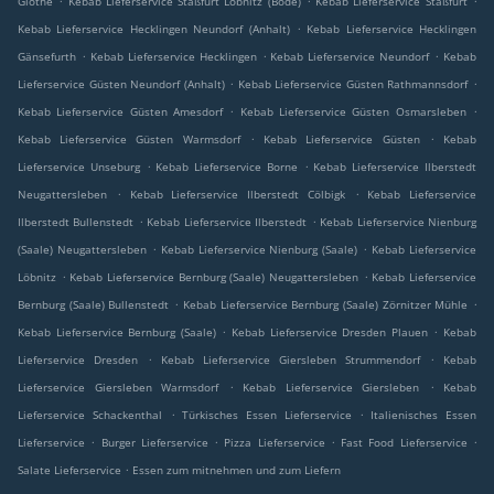
Glöthe
Kebab Lieferservice Staßfurt Löbnitz (Bode)
Kebab Lieferservice Staßfurt
.
Kebab Lieferservice Hecklingen Neundorf (Anhalt)
Kebab Lieferservice Hecklingen
.
.
.
Gänsefurth
Kebab Lieferservice Hecklingen
Kebab Lieferservice Neundorf
Kebab
.
.
Lieferservice Güsten Neundorf (Anhalt)
Kebab Lieferservice Güsten Rathmannsdorf
.
.
Kebab Lieferservice Güsten Amesdorf
Kebab Lieferservice Güsten Osmarsleben
.
.
Kebab Lieferservice Güsten Warmsdorf
Kebab Lieferservice Güsten
Kebab
.
.
Lieferservice Unseburg
Kebab Lieferservice Borne
Kebab Lieferservice Ilberstedt
.
.
Neugattersleben
Kebab Lieferservice Ilberstedt Cölbigk
Kebab Lieferservice
.
.
Ilberstedt Bullenstedt
Kebab Lieferservice Ilberstedt
Kebab Lieferservice Nienburg
.
.
(Saale) Neugattersleben
Kebab Lieferservice Nienburg (Saale)
Kebab Lieferservice
.
.
Löbnitz
Kebab Lieferservice Bernburg (Saale) Neugattersleben
Kebab Lieferservice
.
.
Bernburg (Saale) Bullenstedt
Kebab Lieferservice Bernburg (Saale) Zörnitzer Mühle
.
.
Kebab Lieferservice Bernburg (Saale)
Kebab Lieferservice Dresden Plauen
Kebab
.
.
Lieferservice Dresden
Kebab Lieferservice Giersleben Strummendorf
Kebab
.
.
Lieferservice Giersleben Warmsdorf
Kebab Lieferservice Giersleben
Kebab
.
.
Lieferservice Schackenthal
Türkisches Essen Lieferservice
Italienisches Essen
.
.
.
.
Lieferservice
Burger Lieferservice
Pizza Lieferservice
Fast Food Lieferservice
.
Salate Lieferservice
Essen zum mitnehmen und zum Liefern