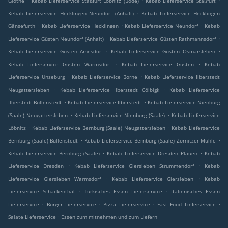
Glöthe
Kebab Lieferservice Staßfurt Löbnitz (Bode)
Kebab Lieferservice Staßfurt
.
Kebab Lieferservice Hecklingen Neundorf (Anhalt)
Kebab Lieferservice Hecklingen
.
.
.
Gänsefurth
Kebab Lieferservice Hecklingen
Kebab Lieferservice Neundorf
Kebab
.
.
Lieferservice Güsten Neundorf (Anhalt)
Kebab Lieferservice Güsten Rathmannsdorf
.
.
Kebab Lieferservice Güsten Amesdorf
Kebab Lieferservice Güsten Osmarsleben
.
.
Kebab Lieferservice Güsten Warmsdorf
Kebab Lieferservice Güsten
Kebab
.
.
Lieferservice Unseburg
Kebab Lieferservice Borne
Kebab Lieferservice Ilberstedt
.
.
Neugattersleben
Kebab Lieferservice Ilberstedt Cölbigk
Kebab Lieferservice
.
.
Ilberstedt Bullenstedt
Kebab Lieferservice Ilberstedt
Kebab Lieferservice Nienburg
.
.
(Saale) Neugattersleben
Kebab Lieferservice Nienburg (Saale)
Kebab Lieferservice
.
.
Löbnitz
Kebab Lieferservice Bernburg (Saale) Neugattersleben
Kebab Lieferservice
.
.
Bernburg (Saale) Bullenstedt
Kebab Lieferservice Bernburg (Saale) Zörnitzer Mühle
.
.
Kebab Lieferservice Bernburg (Saale)
Kebab Lieferservice Dresden Plauen
Kebab
.
.
Lieferservice Dresden
Kebab Lieferservice Giersleben Strummendorf
Kebab
.
.
Lieferservice Giersleben Warmsdorf
Kebab Lieferservice Giersleben
Kebab
.
.
Lieferservice Schackenthal
Türkisches Essen Lieferservice
Italienisches Essen
.
.
.
.
Lieferservice
Burger Lieferservice
Pizza Lieferservice
Fast Food Lieferservice
.
Salate Lieferservice
Essen zum mitnehmen und zum Liefern